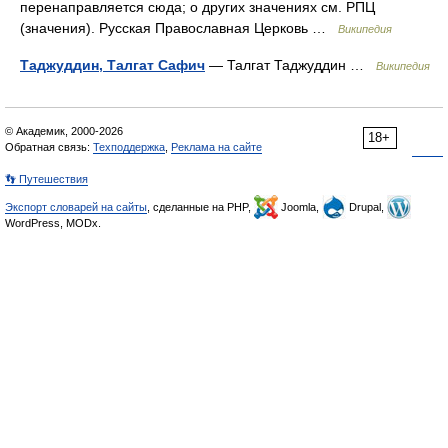
перенаправляется сюда; о других значениях см. РПЦ
(значения). Русская Православная Церковь …
Википедия
Таджуддин, Талгат Сафич
— Талгат Таджуддин …
Википедия
© Академик, 2000-2026
18+
Обратная связь:
Техподдержка
,
Реклама на сайте
👣 Путешествия
Экспорт словарей на сайты
, сделанные на PHP,
Joomla,
Drupal,
WordPress, MODx.