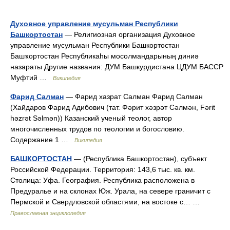
Духовное управление мусульман Республики
Башкортостан
— Религиозная организация Духовное
управление мусульман Республики Башкортостан
Башҡортостан Республикаһы мосолмандарының диниә
назараты Другие названия: ДУМ Башкурдистана ЦДУМ БАССР
Муфтий …
Википедия
Фарид Салман
— Фарид хазрат Салман Фарид Салман
(Хайдаров Фарид Адибович (тат. Фәрит хәзрәт Сәлмән, Fәrit
hәzrәt Sәlmәn)) Казанский ученый теолог, автор
многочисленных трудов по теологии и богословию.
Содержание 1 …
Википедия
БАШКОРТОСТАН
— (Республика Башкортостан), субъект
Российской Федерации. Территория: 143,6 тыс. кв. км.
Столица: Уфа. География. Республика расположена в
Предуралье и на склонах Юж. Урала, на севере граничит с
Пермской и Свердловской областями, на востоке с… …
Православная энциклопедия